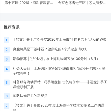
第十五届(2026)上海科普教育创
专家志愿者进三区 | 芯火筑梦进
新奖奖励办法
校园，前沿芯片科普点亮少年科
学理想
推荐资讯
【转文】关于广泛开展2026年上海市“全国科普月”活动的通知
1
爽脆腌菜是下饭神器？健康吃的4个关键点请收好
2
活动招募 | “沪”虫记，在上海动物园夜游100分钟（8月）
3
社会大美育｜上海纺织博物馆“织织白相相”编织手作铺织女搭
4
子招募中！
科普服务流动驿站 | 巧手绾盘扣 古韵绽芳华——非遗盘扣手工
5
课程顺利开展
预防认知衰退的新观点
6
【转文】关于开展2026年度上海市科学技术奖提名工作的通
7
知