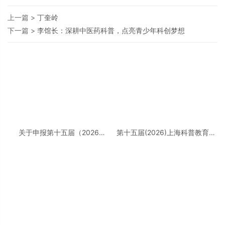
上一篇 >
丁奎岭
下一篇 >
李馆长：深耕中医药科普，点亮青少年科创梦想
关于申报第十五届（2026
第十五届(2026)上海科普教育创
年）“上海科普教育创新奖”的通
新奖奖励办法实施细则
知