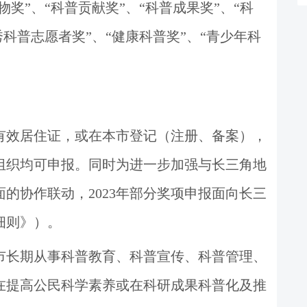
物奖
”
、
“
科普贡献奖
”
、
“
科普成果奖
”
、
“
科
秀科普志愿者奖
”
、
“
健康科普奖
”
、
“
青少年科
有效居住证，或在本市登记（注册、备案），
组织均可申报。
同时为进一步
加强与长三角地
面的协作联动
，
2023
年部分奖项申报面向长三
细则》）。
市长期从事科普教育、科普宣传、科普管理、
在提高公民科学素养或在科研成果科普化及推