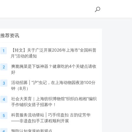
推荐资讯
【转文】关于广泛开展2026年上海市“全国科普
1
月”活动的通知
爽脆腌菜是下饭神器？健康吃的4个关键点请收
2
好
活动招募 | “沪”虫记，在上海动物园夜游100分
3
钟（8月）
社会大美育｜上海纺织博物馆“织织白相相”编织
4
手作铺织女搭子招募中！
科普服务流动驿站 | 巧手绾盘扣 古韵绽芳华
5
——非遗盘扣手工课程顺利开展
预防认知衰退的新观点
6