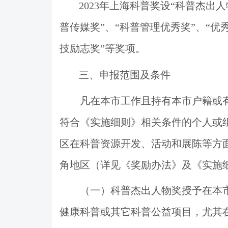
2023
年上海科普奖设
“
科普杰出人
普传媒奖
”
、
“
科普管理优秀奖
”
、
“
优
技励志奖
”
等奖项
。
三、申报范围及条件
凡在本市工作且持有本市户籍或
符合《实施细则》相关条件的个人或
区在科普资源开发、活动和展陈等方
角地区（详见《奖励办法》及《实施
（一）科普杰出人物奖授予在本
健康科普或其它科普公益项目，尤其