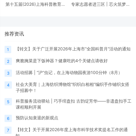
第十五届(2026)上海科普教育创
专家志愿者进三区 | 芯火筑梦进
新奖奖励办法
校园，前沿芯片科普点亮少年科
学理想
推荐资讯
【转文】关于广泛开展2026年上海市“全国科普月”活动的通知
1
爽脆腌菜是下饭神器？健康吃的4个关键点请收好
2
活动招募 | “沪”虫记，在上海动物园夜游100分钟（8月）
3
社会大美育｜上海纺织博物馆“织织白相相”编织手作铺织女搭
4
子招募中！
科普服务流动驿站 | 巧手绾盘扣 古韵绽芳华——非遗盘扣手工
5
课程顺利开展
预防认知衰退的新观点
6
【转文】关于开展2026年度上海市科学技术奖提名工作的通
7
知