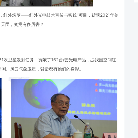
，红外筑梦——红外光电技术宣传与实践"项目，斩获2021年创
普天团，究竟有多厉害？
31次卫星发射任务，贡献了162台/套光电产品，占我国空间红
探测、风云气象卫星，背后都有他们的身影。