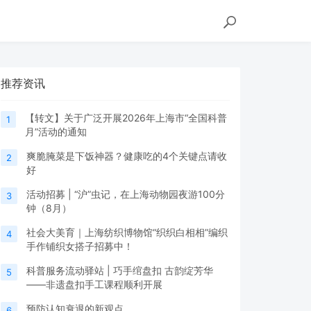
推荐资讯
【转文】关于广泛开展2026年上海市“全国科普
1
月”活动的通知
爽脆腌菜是下饭神器？健康吃的4个关键点请收
2
好
活动招募 | “沪”虫记，在上海动物园夜游100分
3
钟（8月）
社会大美育｜上海纺织博物馆“织织白相相”编织
4
手作铺织女搭子招募中！
科普服务流动驿站 | 巧手绾盘扣 古韵绽芳华
5
——非遗盘扣手工课程顺利开展
预防认知衰退的新观点
6