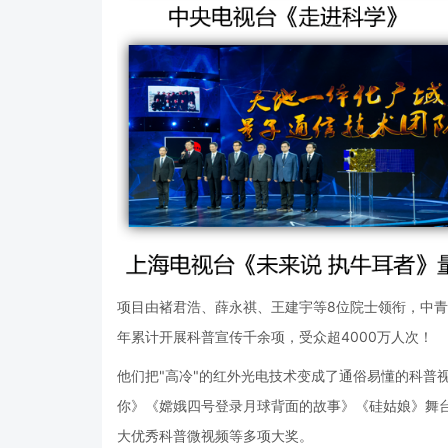
项目由褚君浩、薛永祺、王建宇等8位院士领衔，中
年累计开展科普宣传千余项，受众超4000万人次！
他们把"高冷"的红外光电技术变成了通俗易懂的科普
你》《嫦娥四号登录月球背面的故事》《硅姑娘》舞台
大优秀科普微视频等多项大奖。