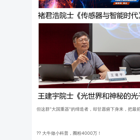
但这群"大国重器"的缔造者，却甘愿俯下身来，把最
?? 大牛做小科普，圈粉4000万！