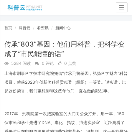
Togg
navig
首页
科普云
看资讯
新闻中心
传承“803”基因：他们用科普，把科学变
成了“市民能懂的话”
5284 阅读
0 评论
0 点赞
上海市刑事科学技术研究院凭借"传承刑警基因，弘扬科学魅力"科普
项目，荣获2023年创新奖科普贡献奖（组织）一等奖。说实话，比
起这份荣誉，我们更想聊聊这些年他们一直在做的那些事。
2017年，刑科院第一次把实验室的大门向公众打开。那一年，150
位市民和学生走进了DNA、毒化、指纹、痕迹实验室，近距离看了
看平时只在电视剧里见过的那些"破案装备"。没想到，这一开就是好