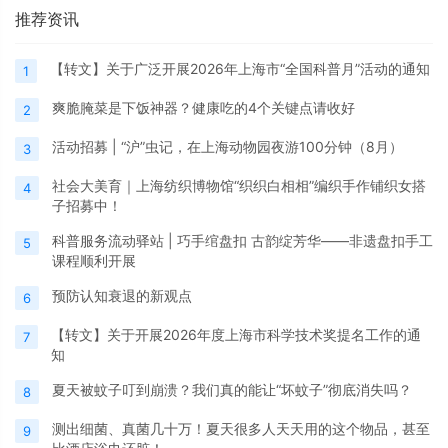
推荐资讯
【转文】关于广泛开展2026年上海市“全国科普月”活动的通知
1
爽脆腌菜是下饭神器？健康吃的4个关键点请收好
2
活动招募 | “沪”虫记，在上海动物园夜游100分钟（8月）
3
社会大美育｜上海纺织博物馆“织织白相相”编织手作铺织女搭
4
子招募中！
科普服务流动驿站 | 巧手绾盘扣 古韵绽芳华——非遗盘扣手工
5
课程顺利开展
预防认知衰退的新观点
6
【转文】关于开展2026年度上海市科学技术奖提名工作的通
7
知
夏天被蚊子叮到崩溃？我们真的能让“坏蚊子”彻底消失吗？
8
测出细菌、真菌几十万！夏天很多人天天用的这个物品，甚至
9