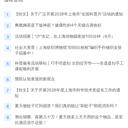
【转文】关于广泛开展2026年上海市“全国科普月”活动的通知
1
爽脆腌菜是下饭神器？健康吃的4个关键点请收好
2
活动招募 | “沪”虫记，在上海动物园夜游100分钟（8月）
3
社会大美育｜上海纺织博物馆“织织白相相”编织手作铺织女搭
4
子招募中！
科普服务流动驿站 | 巧手绾盘扣 古韵绽芳华——非遗盘扣手工
5
课程顺利开展
预防认知衰退的新观点
6
【转文】关于开展2026年度上海市科学技术奖提名工作的通
7
知
夏天被蚊子叮到崩溃？我们真的能让“坏蚊子”彻底消失吗？
8
测出细菌、真菌几十万！夏天很多人天天用的这个物品，甚至
9
比酒店浴巾还脏！