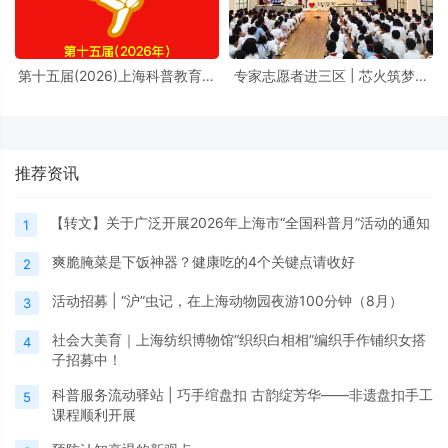
第十五届(2026)上海科普教育创
专家志愿者进三区 | 芯火筑梦进
新奖奖励办法
校园，前沿芯片科普点亮少年科
学理想
推荐资讯
【转文】关于广泛开展2026年上海市“全国科普月”活动的通知
1
爽脆腌菜是下饭神器？健康吃的4个关键点请收好
2
活动招募 | “沪”虫记，在上海动物园夜游100分钟（8月）
3
社会大美育｜上海纺织博物馆“织织白相相”编织手作铺织女搭
4
子招募中！
科普服务流动驿站 | 巧手绾盘扣 古韵绽芳华——非遗盘扣手工
5
课程顺利开展