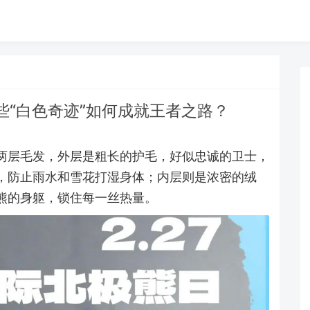
“白色奇迹”如何成就王者之路？
两层毛发，外层是粗长的护毛，好似忠诚的卫士，
，防止雨水和雪花打湿身体；内层则是浓密的绒
熊的身躯，锁住每一丝热量。