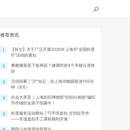
推荐资讯
【转文】关于广泛开展2026年上海市“全国科普
1
月”活动的通知
爽脆腌菜是下饭神器？健康吃的4个关键点请收
2
好
活动招募 | “沪”虫记，在上海动物园夜游100分
3
钟（8月）
社会大美育｜上海纺织博物馆“织织白相相”编织
4
手作铺织女搭子招募中！
科普服务流动驿站 | 巧手绾盘扣 古韵绽芳华
5
——非遗盘扣手工课程顺利开展
预防认知衰退的新观点
6