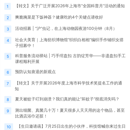
【转文】关于广泛开展2026年上海市“全国科普月”活动的通知
1
爽脆腌菜是下饭神器？健康吃的4个关键点请收好
2
活动招募 | “沪”虫记，在上海动物园夜游100分钟（8月）
3
社会大美育｜上海纺织博物馆“织织白相相”编织手作铺织女搭
4
子招募中！
科普服务流动驿站 | 巧手绾盘扣 古韵绽芳华——非遗盘扣手工
5
课程顺利开展
预防认知衰退的新观点
6
【转文】关于开展2026年度上海市科学技术奖提名工作的通
7
知
夏天被蚊子叮到崩溃？我们真的能让“坏蚊子”彻底消失吗？
8
测出细菌、真菌几十万！夏天很多人天天用的这个物品，甚至
9
比酒店浴巾还脏！
【生日邀请函】7月25日出生的小伙伴，科技馆喊你来过生日
10