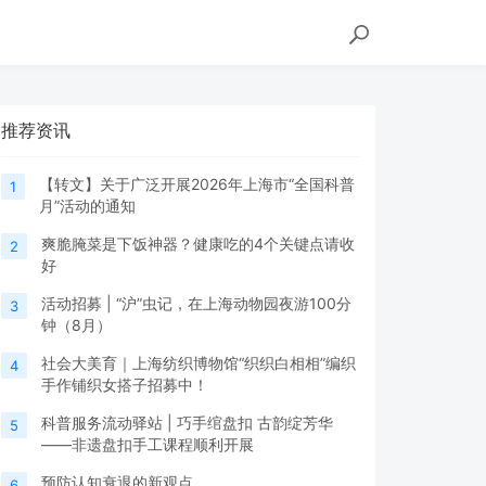
推荐资讯
【转文】关于广泛开展2026年上海市“全国科普
1
月”活动的通知
爽脆腌菜是下饭神器？健康吃的4个关键点请收
2
好
活动招募 | “沪”虫记，在上海动物园夜游100分
3
钟（8月）
社会大美育｜上海纺织博物馆“织织白相相”编织
4
手作铺织女搭子招募中！
科普服务流动驿站 | 巧手绾盘扣 古韵绽芳华
5
——非遗盘扣手工课程顺利开展
预防认知衰退的新观点
6