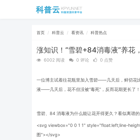
首页
科普云
看资讯
科普热点
涨知识！“雪碧+84消毒液”养
6002 阅读
0 评论
0 点赞
一位博主试着往花瓶里加入雪碧——几天后，鲜切花比
液——几天后，花不但没被“毒死”，反而花期更长了
雪碧、84 消毒液为什么能让花开得更久？看似离谱
<svg viewbox="0 0 1 1" style="float:left;line-heigh
图"></svg>