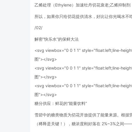
乙烯处理（Ethylene）加速牡丹切花衰老;乙烯抑制剂（1-M
所以，如果你只给切花提供清水，好比让你光喝水不吃
/02/
解密“快乐水”的保鲜大法
<svg viewbox="0 0 1 1" style="float:left;line-heigh
图"></svg>
<svg viewbox="0 0 1 1" style="float:left;line-heigh
图"></svg>
<svg viewbox="0 0 1 1" style="float:left;line-heigh
图"></svg>
糖分供应：鲜花的“能量饮料”
雪碧中的糖类物质为切花开放提供了能量来源。根据营养
（稀释是关键！），糖浓度刚好落在 2%~3%之间