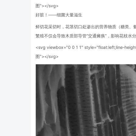
图"></svg>
好脏！——细菌大量滋生
鲜切花采切时，花茎切口处渗出的营养物质（糖类、氨
繁殖不仅会导致木质部导管“交通瘫痪”，影响花枝水
<svg viewbox="0 0 1 1" style="float:left;line-heigh
图"></svg>