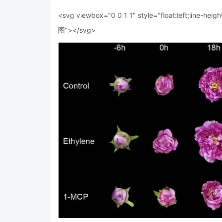
<svg viewbox="0 0 1 1" style="float:left;line-heigh
图"></svg>