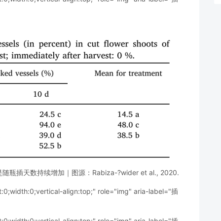
续增加｜图源：Rabiza-?wider et al., 2020.
t:0;width:0;vertical-align:top;" role="img" aria-label="插
t:0;width:0;vertical-align:top;" role="img" aria-label="插