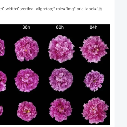
t:0;width:0;vertical-align:top;" role="img" aria-label="插