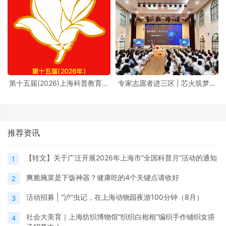
第十五届(2026)上海科普教育创
专家志愿者进三区 | 芯火筑梦进
新奖奖励办法
校园，前沿芯片科普点亮少年科
学理想
推荐资讯
【转文】关于广泛开展2026年上海市“全国科普月”活动的通知
1
爽脆腌菜是下饭神器？健康吃的4个关键点请收好
2
活动招募 | “沪”虫记，在上海动物园夜游100分钟（8月）
3
社会大美育｜上海纺织博物馆“织织白相相”编织手作铺织女搭
4