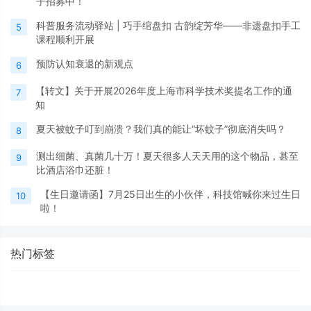
子招募中！
科普服务流动驿站 | 巧手绾盘扣 古韵绽芳华——非遗盘扣手工
5
课程顺利开展
预防认知衰退的新观点
6
【转文】关于开展2026年度上海市科学技术奖提名工作的通
7
知
夏天被蚊子叮到崩溃？我们真的能让“坏蚊子”彻底消失吗？
8
测出细菌、真菌几十万！夏天很多人天天用的这个物品，甚至
9
比酒店浴巾还脏！
【生日邀请函】7月25日出生的小伙伴，科技馆喊你来过生日
10
啦！
热门标签