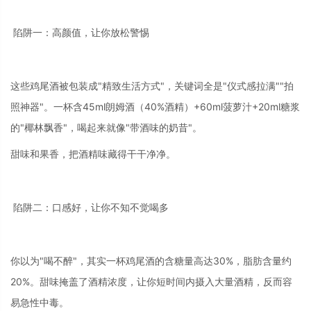
陷阱一：高颜值，让你放松警惕
这些鸡尾酒被包装成"精致生活方式"，关键词全是"仪式感拉满""拍
照神器"。一杯含45ml朗姆酒（40%酒精）+60ml菠萝汁+20ml糖浆
的"椰林飘香"，喝起来就像"带酒味的奶昔"。
甜味和果香，把酒精味藏得干干净净。
陷阱二：口感好，让你不知不觉喝多
你以为"喝不醉"，其实一杯鸡尾酒的含糖量高达30%，脂肪含量约
20%。甜味掩盖了酒精浓度，让你短时间内摄入大量酒精，反而容
易急性中毒。