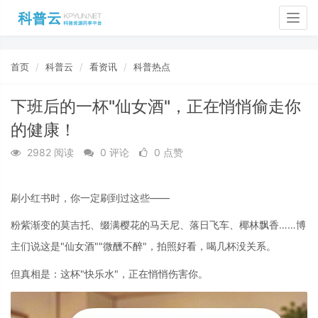
Togg
navig
首页
科普云
看资讯
科普热点
下班后的一杯"仙女酒"，正在悄悄偷走你
的健康！
2982 阅读
0 评论
0 点赞
刷小红书时，你一定刷到过这些——
粉紫渐变的莫吉托、缀满樱花的马天尼、落日飞车、椰林飘香……博
主们说这是"仙女酒""微醺不醉"，拍照好看，喝几杯没关系。
但真相是：这杯"快乐水"，正在悄悄伤害你。