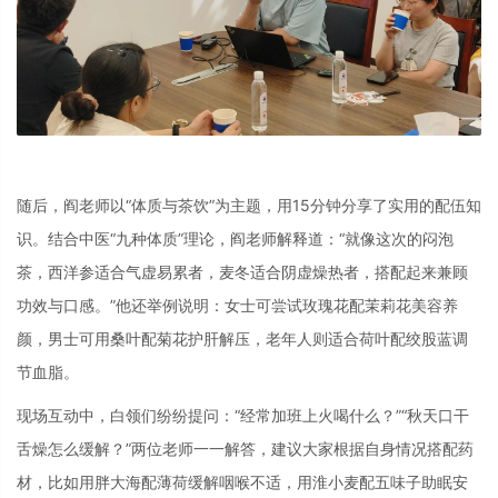
随后，阎老师以“体质与茶饮”为主题，用15分钟分享了实用的配伍知
识。结合中医“九种体质”理论，阎老师解释道：“就像这次的闷泡
茶，西洋参适合气虚易累者，麦冬适合阴虚燥热者，搭配起来兼顾
功效与口感。”他还举例说明：女士可尝试玫瑰花配茉莉花美容养
颜，男士可用桑叶配菊花护肝解压，老年人则适合荷叶配绞股蓝调
节血脂。
现场互动中，白领们纷纷提问：“经常加班上火喝什么？”“秋天口干
舌燥怎么缓解？”两位老师一一解答，建议大家根据自身情况搭配药
材，比如用胖大海配薄荷缓解咽喉不适，用淮小麦配五味子助眠安