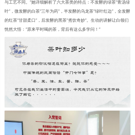
与工艺不同。”她详细解析了六大茶类的特点：不发酵的绿茶“青汤绿
叶”，微发酵的白茶“三年为药”，半发酵的乌龙茶“绿叶红边”，全发酵
的红茶“甘甜柔口”，后发酵的黑茶“煮饮奇妙”。生动的讲解让白领们
恍然大悟：“原来平时喝的茶，背后有这么多学问！”