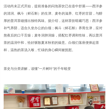
活动尚未正式开始，提前准备的闷泡茶饮已在壶中舒展——西洋参
的清润、枫斗（鲜石斛）的生津、麦冬的滋养、红枣的甘甜，与醇
厚的普洱茶碰撞出独特风味。据介绍，这杯茶饮暗藏巧思：西洋参
补气养阴，适合久坐办公的白领；枫斗（鲜石斛）养胃生津，应对
熬夜后的口干舌燥；麦冬润肺润燥，搭配红枣调和性味，再以普洱
茶的温润中和，恰好驱散夏末秋初的燥意。白领们落座便捧起茶
杯，温热的茶汤入喉，忙碌的身心瞬间被抚慰。
茶史与分类讲解，读懂“一片树叶”的千年蜕变