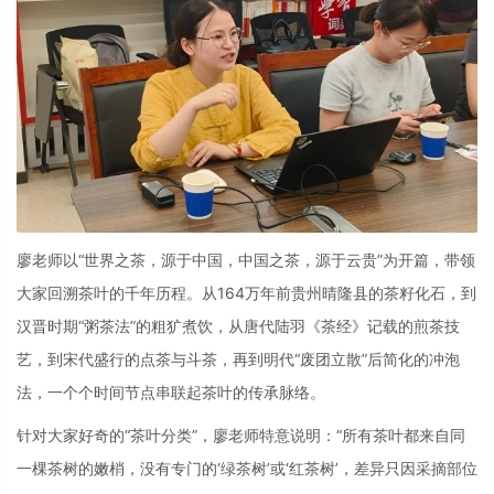
廖老师以“世界之茶，源于中国，中国之茶，源于云贵”为开篇，带领
大家回溯茶叶的千年历程。从164万年前贵州晴隆县的茶籽化石，到
汉晋时期“粥茶法”的粗犷煮饮，从唐代陆羽《茶经》记载的煎茶技
艺，到宋代盛行的点茶与斗茶，再到明代“废团立散”后简化的冲泡
法，一个个时间节点串联起茶叶的传承脉络。
针对大家好奇的“茶叶分类”，廖老师特意说明：“所有茶叶都来自同
一棵茶树的嫩梢，没有专门的‘绿茶树’或‘红茶树’，差异只因采摘部位