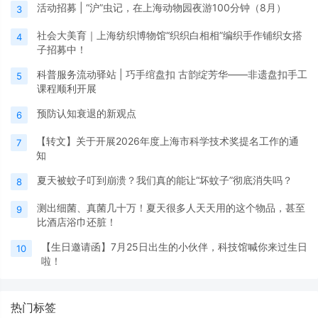
活动招募 | “沪”虫记，在上海动物园夜游100分钟（8月）
3
社会大美育｜上海纺织博物馆“织织白相相”编织手作铺织女搭
4
子招募中！
科普服务流动驿站 | 巧手绾盘扣 古韵绽芳华——非遗盘扣手工
5
课程顺利开展
预防认知衰退的新观点
6
【转文】关于开展2026年度上海市科学技术奖提名工作的通
7
知
夏天被蚊子叮到崩溃？我们真的能让“坏蚊子”彻底消失吗？
8
测出细菌、真菌几十万！夏天很多人天天用的这个物品，甚至
9
比酒店浴巾还脏！
【生日邀请函】7月25日出生的小伙伴，科技馆喊你来过生日
10
啦！
热门标签