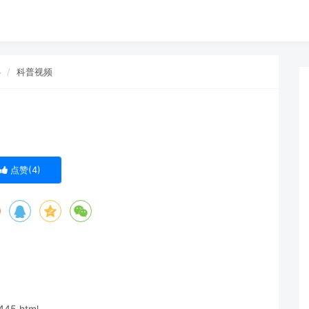
心
科普视频
点赞(
4
)
445.html