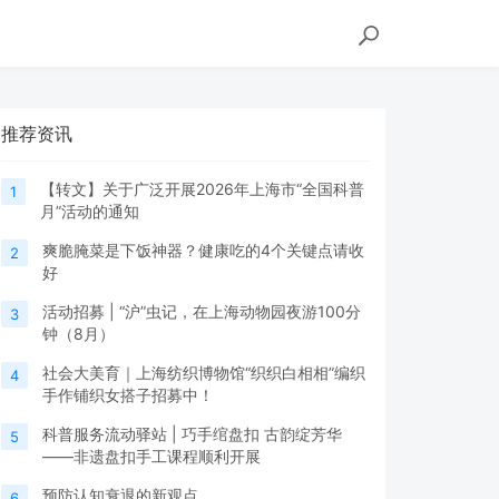
推荐资讯
【转文】关于广泛开展2026年上海市“全国科普
1
月”活动的通知
爽脆腌菜是下饭神器？健康吃的4个关键点请收
2
好
活动招募 | “沪”虫记，在上海动物园夜游100分
3
钟（8月）
社会大美育｜上海纺织博物馆“织织白相相”编织
4
手作铺织女搭子招募中！
科普服务流动驿站 | 巧手绾盘扣 古韵绽芳华
5
——非遗盘扣手工课程顺利开展
预防认知衰退的新观点
6