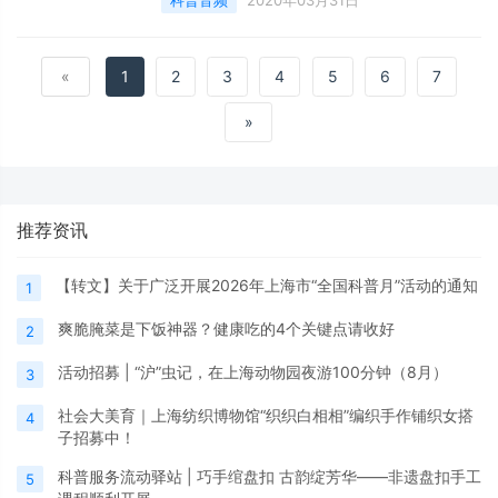
科普音频
2020年03月31日
«
1
2
3
4
5
6
7
»
推荐资讯
【转文】关于广泛开展2026年上海市“全国科普月”活动的通知
1
爽脆腌菜是下饭神器？健康吃的4个关键点请收好
2
活动招募 | “沪”虫记，在上海动物园夜游100分钟（8月）
3
社会大美育｜上海纺织博物馆“织织白相相”编织手作铺织女搭
4
子招募中！
科普服务流动驿站 | 巧手绾盘扣 古韵绽芳华——非遗盘扣手工
5