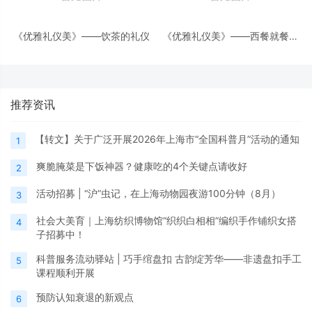
《优雅礼仪美》——饮茶的礼仪
《优雅礼仪美》——西餐就餐礼
仪
推荐资讯
【转文】关于广泛开展2026年上海市“全国科普月”活动的通知
1
爽脆腌菜是下饭神器？健康吃的4个关键点请收好
2
活动招募 | “沪”虫记，在上海动物园夜游100分钟（8月）
3
社会大美育｜上海纺织博物馆“织织白相相”编织手作铺织女搭
4
子招募中！
科普服务流动驿站 | 巧手绾盘扣 古韵绽芳华——非遗盘扣手工
5
课程顺利开展
预防认知衰退的新观点
6